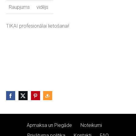
Raupjums
vidējs
TIKAI profesionālai lietošanai!
Apmaksa un Piegāde
Noteikumi
Privātuma politika
Kontakti
FAQ