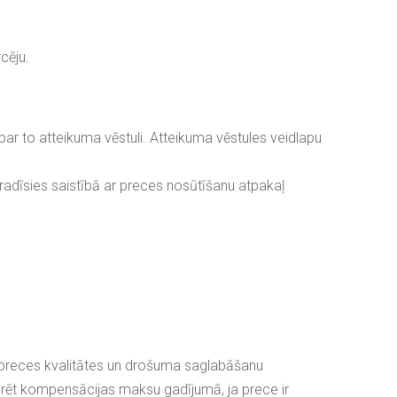
cēju.
ar to atteikuma vēstuli. Atteikuma vēstules veidlapu
radīsies saistībā ar preces nosūtīšanu atpakaļ
ar preces kvalitātes un drošuma saglabāšanu
turēt kompensācijas maksu gadījumā, ja prece ir