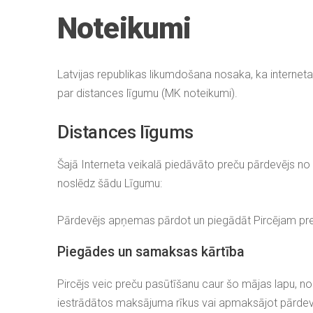
Noteikumi
Latvijas republikas likumdošana nosaka, ka interneta
par distances līgumu (
MK noteikumi
).
Distances līgums
Šajā Interneta veikalā piedāvāto preču pārdevējs no
noslēdz šādu Līgumu:
Pārdevējs apņemas pārdot un piegādāt Pircējam prec
Piegādes un samaksas kārtība
Pircējs veic preču pasūtīšanu caur šo mājas lapu, no
iestrādātos maksājuma rīkus vai apmaksājot pārdevēj