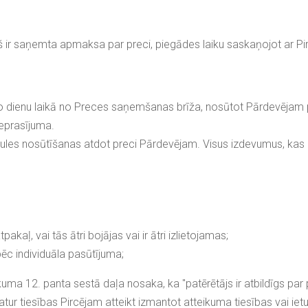
š ir saņemta apmaksa par preci, piegādes laiku saskaņojot ar Pir
āro dienu laikā no Preces saņemšanas brīža, nosūtot Pārdevējam p
ieprasījuma.
stules nosūtīšanas atdot preci Pārdevējam. Visus izdevumus, kas 
kaļ, vai tās ātri bojājas vai ir ātri izlietojamas;
pēc individuāla pasūtījuma;
likuma 12. panta sestā daļa nosaka, ka "patērētājs ir atbildīgs p
atur tiesības Pircējam atteikt izmantot atteikuma tiesības vai ie