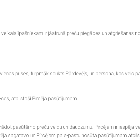
 veikala īpašniekam ir jāatrunā preču piegādes un atgriešanas no
 vienas puses, turpmāk saukts Pārdevējs, un persona, kas veic pa
es, atbilstoši Pircēja pasūtījumam.
rādot pasūtāmo preču veidu un daudzumu. Pircējam ir iespēja vei
a sagatavo un Pircējam pa e-pastu nosūta pasūtījumam atbilstošu