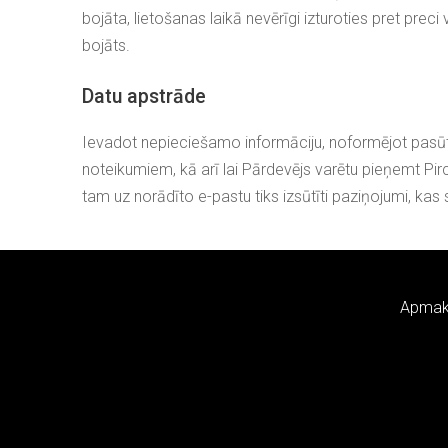
bojāta, lietošanas laikā nevērīgi izturoties pret preci
bojāts.
Datu apstrāde
Ievadot nepieciešamo informāciju, noformējot pasūtījum
noteikumiem, kā arī lai Pārdevējs varētu pieņemt Pir
tam uz norādīto e-pastu tiks izsūtīti paziņojumi, kas s
Apmak