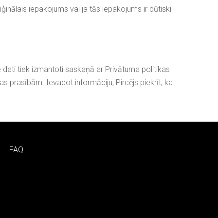
riģinālais iepakojums vai ja tās iepakojums ir būtiski
e dati tiek izmantoti saskaņā ar
Privātuma politikas
s prasībām. Ievadot informāciju, Pircējs piekrīt, ka
FAQ