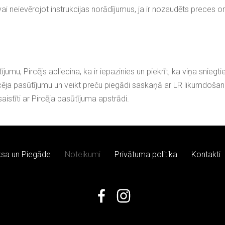
 vai neievērojot instrukcijas norādījumus, ja ir nozaudēts preces o
u, Pircējs apliecina, ka ir iepazinies un piekrīt, ka viņa sniegti
cēja pasūtījumu un veikt preču piegādi saskaņā ar LR likumdošana
aistīti ar Pircēja pasūtījuma apstrādi.
sa un Piegāde
Noteikumi
Privātuma politika
Kontakti