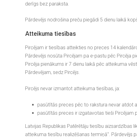
derīgs bez paraksta.
Pārdevējs nodrošina preču piegādi 5 dienu laikā kop
Atteikuma tiesības
Pircējam ir tiesības atteikties no preces 14 kalend
Pārdevējs nosūta Pircējam pa e-pastu pēc Pircēja p
Pircēja pienākums ir 7 dienu laikā pēc atteikuma vē
Pārdevējam, sedz Pircējs.
Pircējs nevar izmantot atteikuma tiesības, ja:
pasūtītās preces pēc to rakstura nevar atdot atpa
pasūtītās preces ir izgatavotas tieši Pircējam 
Latvijas Republikas Patērētāju tiesību aizsardzības 
atteikuma tiesību realizēšanas termiņā". Pārdevējs p