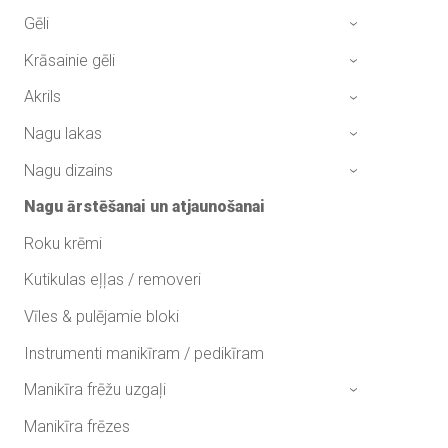
Gēli
›
Krāsainie gēli
›
Akrils
›
Nagu lakas
›
Nagu dizains
›
Nagu ārstēšanai un atjaunošanai
Roku krēmi
Kutikulas eļļas / removeri
Vīles & pulējamie bloki
Instrumenti manikīram / pedikīram
Manikīra frēžu uzgaļi
›
Manikīra frēzes