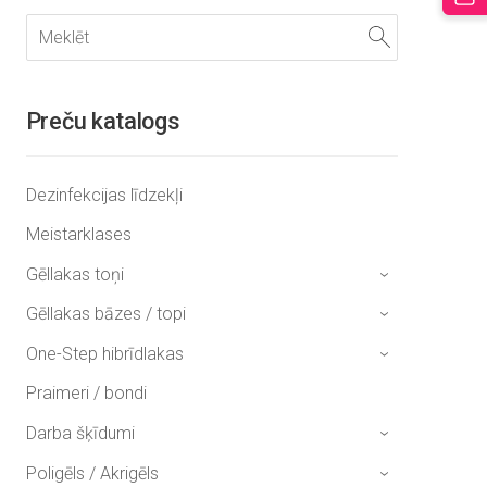
Preču katalogs
Dezinfekcijas līdzekļi
Meistarklases
Gēllakas toņi
›
Gēllakas bāzes / topi
›
One-Step hibrīdlakas
›
Praimeri / bondi
Darba šķīdumi
›
Poligēls / Akrigēls
›