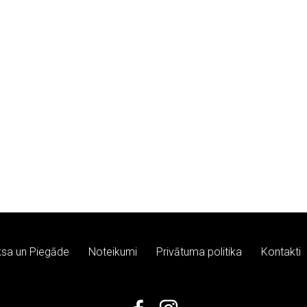
sa un Piegāde
Noteikumi
Privātuma politika
Kontakti