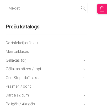
Preču katalogs
Dezinfekcijas līdzekļi
Meistarklases
Gēllakas toņi
›
Gēllakas bāzes / topi
›
One-Step hibrīdlakas
›
Praimeri / bondi
Darba šķīdumi
›
Poligēls / Akrigēls
›