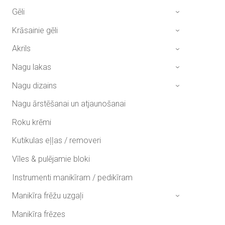
Gēli
›
Krāsainie gēli
›
Akrils
›
Nagu lakas
›
Nagu dizains
›
Nagu ārstēšanai un atjaunošanai
Roku krēmi
Kutikulas eļļas / removeri
Vīles & pulējamie bloki
Instrumenti manikīram / pedikīram
Manikīra frēžu uzgaļi
›
Manikīra frēzes