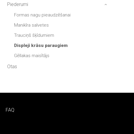
Piederumi
›
Formas nagu pieaudzēšanai
Manikīra salvetes
Trauciņš šķīdumiem
Displeji krāsu paraugiem
Gēllakas maisītājs
Otas
FAQ