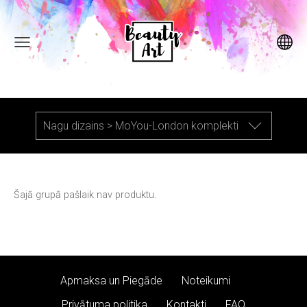
Nagu dizains > MoYou-London komplekti
Šajā grupā pašlaik nav produktu.
Apmaksa un Piegāde
Noteikumi
Privātuma politika
Kontakti
FAQ